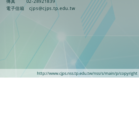
傳真
02-28921839
電子信箱
cjps@cjps.tp.edu.tw
http://www.cjps.nss.tp.edu.tw/nss/s/main/p/copyright