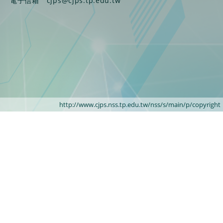
電子信箱
cjps@cjps.tp.edu.tw
http://www.cjps.nss.tp.edu.tw/nss/s/main/p/copyright