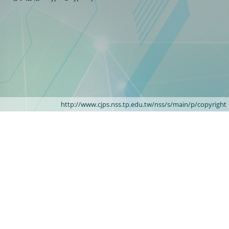
http://www.cjps.nss.tp.edu.tw/nss/s/main/p/copyright