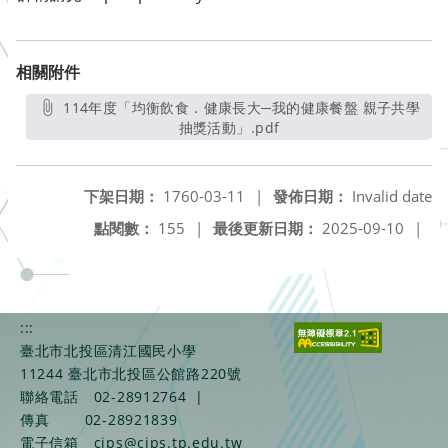
相關附件
114年度「均衡飲食．健康長大─我的健康餐盤 親子共學
抽獎活動」.pdf
另開新視窗
下架日期：
1760-03-11
|
發佈日期：
Invalid date
點閱數：
155
|
最後更新日期：
2025-09-10
|
:::
臺北市北投區清江國民小學
11244 臺北市北投區公館路220號
聯絡電話
02-28912764
|
傳真
02-28921839
電子信箱
cjps@cjps.tp.edu.tw