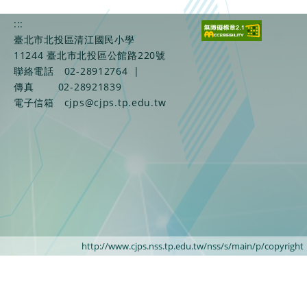
:::
臺北市北投區清江國民小學
11244 臺北市北投區公館路220號
聯絡電話
02-28912764
|
傳真
02-28921839
電子信箱
cjps@cjps.tp.edu.tw
http://www.cjps.nss.tp.edu.tw/nss/s/main/p/copyright