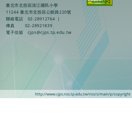
臺北市北投區清江國民小學
11244 臺北市北投區公館路220號
聯絡電話
02-28912764
|
傳真
02-28921839
電子信箱
cjps@cjps.tp.edu.tw
http://www.cjps.nss.tp.edu.tw/nss/s/main/p/copyright