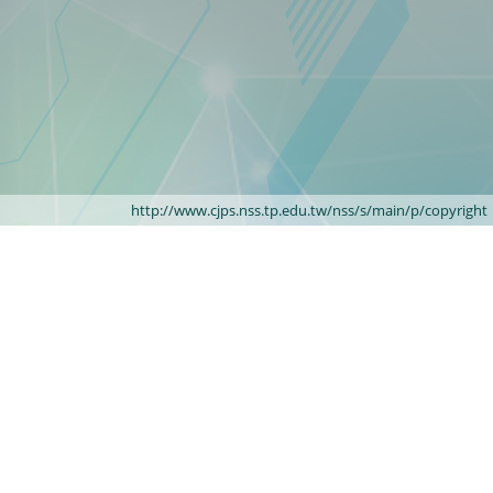
http://www.cjps.nss.tp.edu.tw/nss/s/main/p/copyright