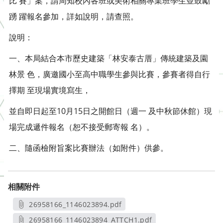
比 賽」案，請周知校內各班或美術相關專業班學生並鼓勵
踴 躍報名參加，詳如說明，請查照。
說明：
一、本局結合本市歷史建築「林安泰古厝」傳統建築及園
林景 色，廣邀國小至高中職學生參與比賽，參賽者得自行
擇期 至現場實境寫生，
並自即日起至10月15日之開館日（週一 及中秋節休館）現
場完成遞件報名（恕不接受郵寄報 名）。
二、隨函檢附旨案比賽辦法（如附件）供參。
相關附件
26958166_1146023894.pdf
另開新視窗
26958166_1146023894_ATTCH1.pdf