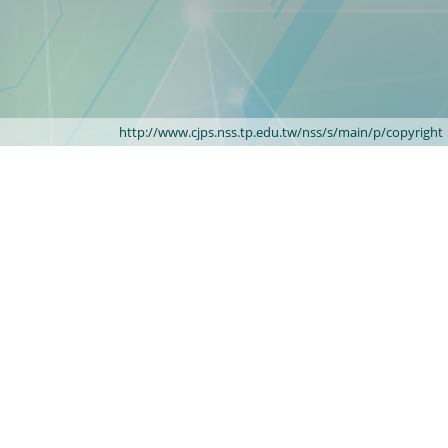
http://www.cjps.nss.tp.edu.tw/nss/s/main/p/copyright