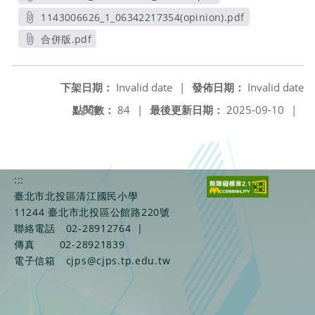
另開新視窗
1143006626_1_06342217354(opinion).pdf
另開新視窗
合併版.pdf
另開新視窗
下架日期：
Invalid date
|
發佈日期：
Invalid date
點閱數：
84
|
最後更新日期：
2025-09-10
|
:::
臺北市北投區清江國民小學
11244 臺北市北投區公館路220號
聯絡電話
02-28912764
|
傳真
02-28921839
電子信箱
cjps@cjps.tp.edu.tw