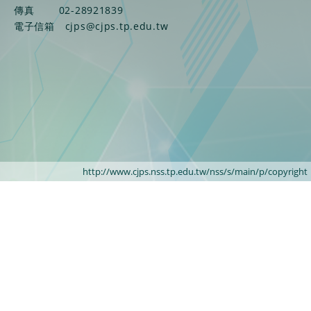
傳真
02-28921839
電子信箱
cjps@cjps.tp.edu.tw
http://www.cjps.nss.tp.edu.tw/nss/s/main/p/copyright