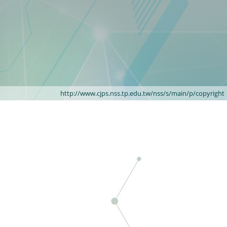
http://www.cjps.nss.tp.edu.tw/nss/s/main/p/copyright