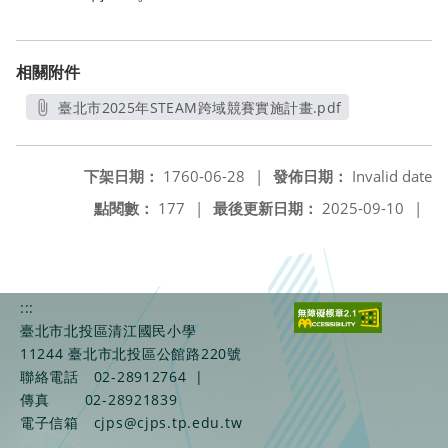
相關附件
臺北市2025年STEAM跨域競賽實施計畫.pdf
另開新視窗
下架日期：
1760-06-28
|
發佈日期：
Invalid date
點閱數：
177
|
最後更新日期：
2025-09-10
|
:::
臺北市北投區清江國民小學
11244 臺北市北投區公館路220號
聯絡電話
02-28912764
|
傳真
02-28921839
電子信箱
cjps@cjps.tp.edu.tw