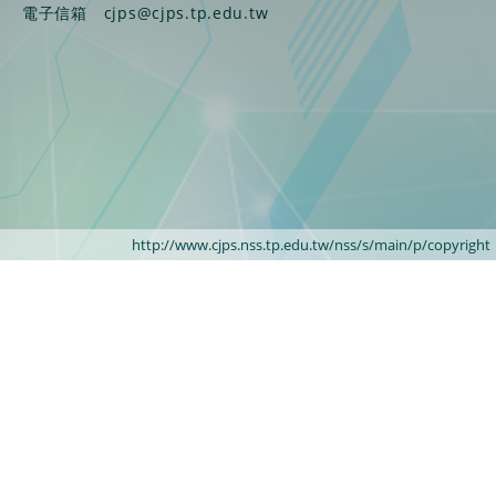
電子信箱
cjps@cjps.tp.edu.tw
http://www.cjps.nss.tp.edu.tw/nss/s/main/p/copyright