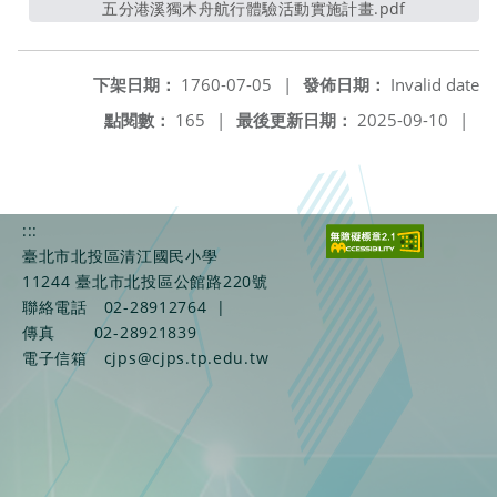
五分港溪獨木舟航行體驗活動實施計畫.pdf
另開新視窗
下架日期：
1760-07-05
|
發佈日期：
Invalid date
點閱數：
165
|
最後更新日期：
2025-09-10
|
:::
臺北市北投區清江國民小學
11244 臺北市北投區公館路220號
聯絡電話
02-28912764
|
傳真
02-28921839
電子信箱
cjps@cjps.tp.edu.tw