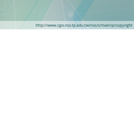
http://www.cjps.nss.tp.edu.tw/nss/s/main/p/copyright