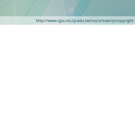
http://www.cjps.nss.tp.edu.tw/nss/s/main/p/copyright