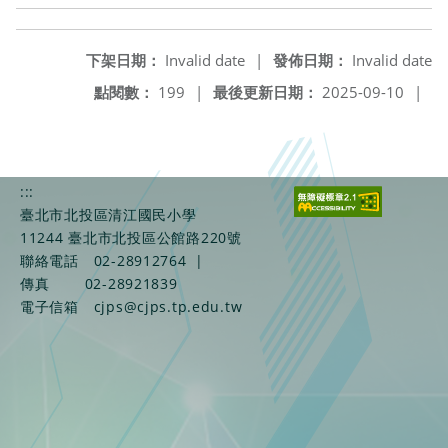
下架日期：
Invalid date
|
發佈日期：
Invalid date
點閱數：
199
|
最後更新日期：
2025-09-10
|
:::
臺北市北投區清江國民小學
11244 臺北市北投區公館路220號
聯絡電話
02-28912764
|
傳真
02-28921839
電子信箱
cjps@cjps.tp.edu.tw