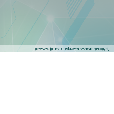
http://www.cjps.nss.tp.edu.tw/nss/s/main/p/copyright