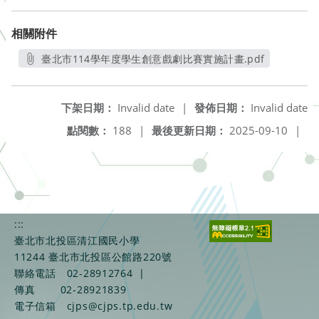
相關附件
臺北市114學年度學生創意戲劇比賽實施計畫.pdf
另開新視窗
下架日期：
Invalid date
|
發佈日期：
Invalid date
點閱數：
188
|
最後更新日期：
2025-09-10
|
:::
臺北市北投區清江國民小學
11244 臺北市北投區公館路220號
聯絡電話
02-28912764
|
傳真
02-28921839
電子信箱
cjps@cjps.tp.edu.tw