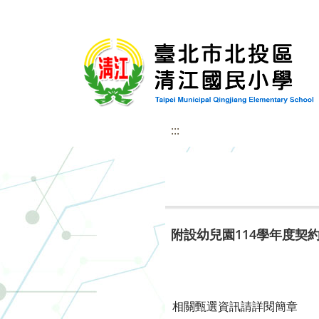
:::
附設幼兒園114學年度契
相關甄選資訊請詳閱簡章