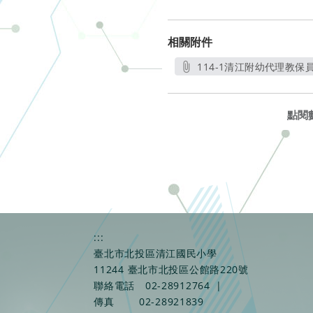
相關附件
114-1清江附幼代理教保員
另開新
點閱
:::
臺北市北投區清江國民小學
11244 臺北市北投區公館路220號
聯絡電話
02-28912764
|
傳真
02-28921839