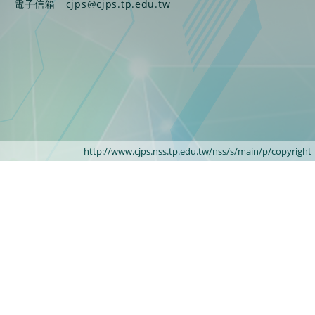
電子信箱
cjps@cjps.tp.edu.tw
http://www.cjps.nss.tp.edu.tw/nss/s/main/p/copyright