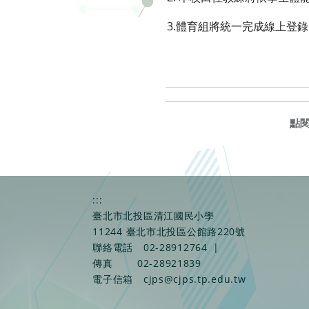
3.體育組將統一完成線上登
點
:::
臺北市北投區清江國民小學
11244 臺北市北投區公館路220號
聯絡電話
02-28912764
|
傳真
02-28921839
電子信箱
cjps@cjps.tp.edu.tw