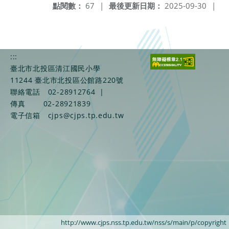
點閱數：
67
|
最後更新日期：
2025-09-30
|
:::
臺北市北投區清江國民小學
11244 臺北市北投區公館路220號
聯絡電話
02-28912764
|
傳真
02-28921839
電子信箱
cjps@cjps.tp.edu.tw
http://www.cjps.nss.tp.edu.tw/nss/s/main/p/copyright