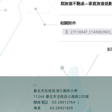
期旅遊不翻桌—家庭旅遊規劃
相關附件
27116947_1143002903_
另開新
點
:::
臺北市北投區清江國民小學
11244 臺北市北投區公館路220號
聯絡電話
02-28912764
|
傳真
02-28921839