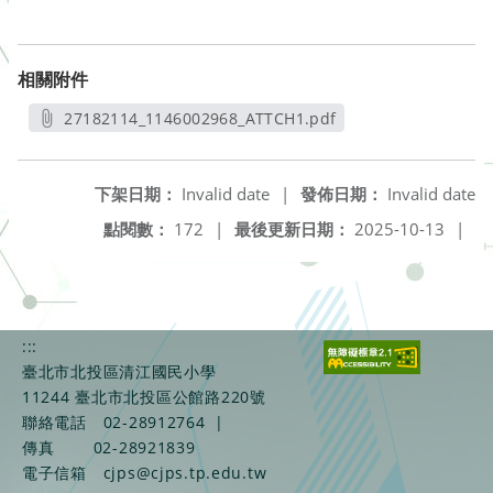
相關附件
27182114_1146002968_ATTCH1.pdf
另開新視窗
下架日期：
Invalid date
|
發佈日期：
Invalid date
點閱數：
172
|
最後更新日期：
2025-10-13
|
:::
臺北市北投區清江國民小學
11244 臺北市北投區公館路220號
聯絡電話
02-28912764
|
傳真
02-28921839
電子信箱
cjps@cjps.tp.edu.tw