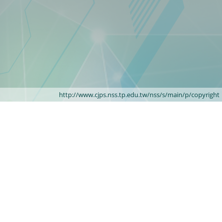
http://www.cjps.nss.tp.edu.tw/nss/s/main/p/copyright