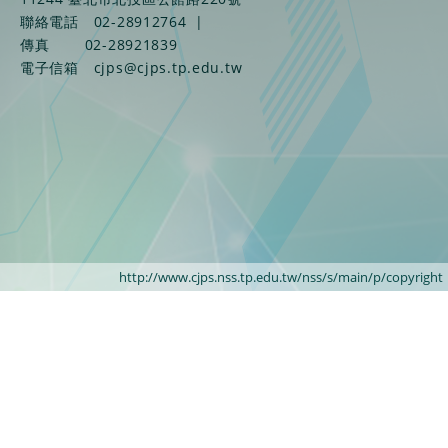
聯絡電話
02-28912764
|
傳真
02-28921839
電子信箱
cjps@cjps.tp.edu.tw
http://www.cjps.nss.tp.edu.tw/nss/s/main/p/copyright