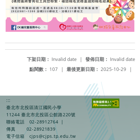
下架日期：
Invalid date
|
發佈日期：
Invalid date
點閱數：
107
|
最後更新日期：
2025-10-29
|
:::
臺北市北投區清江國民小學
11244 臺北市北投區公館路220號
聯絡電話
02-28912764
|
傳真
02-28921839
電子信箱
cjps@cjps.tp.edu.tw