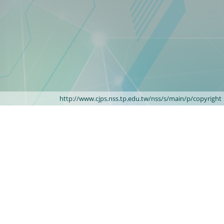
http://www.cjps.nss.tp.edu.tw/nss/s/main/p/copyright