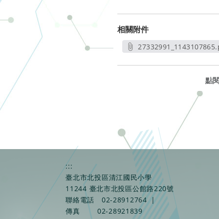
相關附件
27332991_1143107865.
另開新視窗
點
:::
臺北市北投區清江國民小學
11244 臺北市北投區公館路220號
聯絡電話
02-28912764
|
傳真
02-28921839