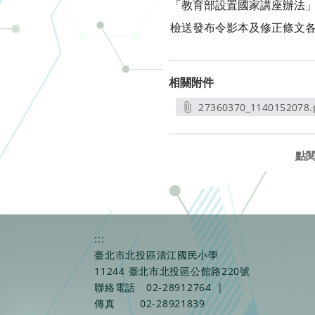
「教育部設置國家講座辦法」部分
檢送發布令影本及修正條文各
相關附件
27360370_1140152078.
另開新視窗
點
:::
臺北市北投區清江國民小學
11244 臺北市北投區公館路220號
聯絡電話
02-28912764
|
傳真
02-28921839