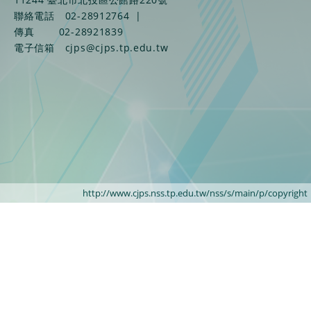
聯絡電話
02-28912764
|
傳真
02-28921839
電子信箱
cjps@cjps.tp.edu.tw
http://www.cjps.nss.tp.edu.tw/nss/s/main/p/copyright