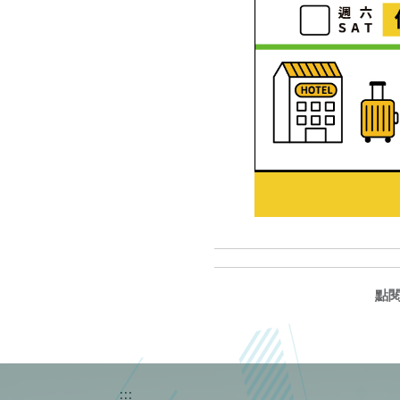
點
:::