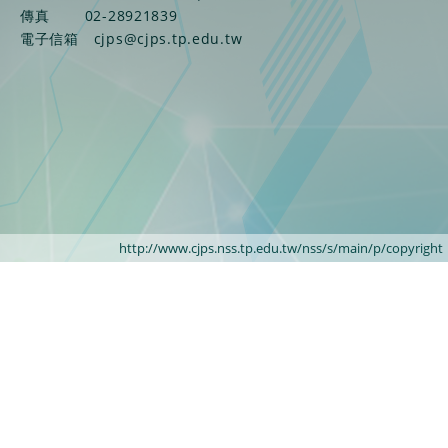
傳真
02-28921839
電子信箱
cjps@cjps.tp.edu.tw
http://www.cjps.nss.tp.edu.tw/nss/s/main/p/copyright