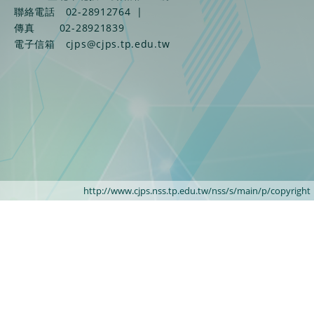
聯絡電話
02-28912764
|
傳真
02-28921839
電子信箱
cjps@cjps.tp.edu.tw
http://www.cjps.nss.tp.edu.tw/nss/s/main/p/copyright