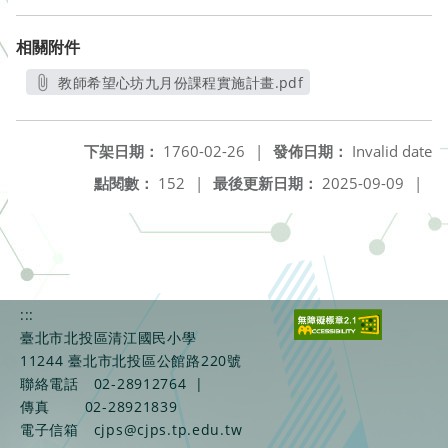
相關附件
教師希望心坊九月份課程實施計畫.pdf
另開新視窗
下架日期：
1760-02-26
|
發佈日期：
Invalid date
點閱數：
152
|
最後更新日期：
2025-09-09
|
:::
臺北市北投區清江國民小學
11244 臺北市北投區公館路220號
聯絡電話
02-28912764
|
傳真
02-28921839
電子信箱
cjps@cjps.tp.edu.tw