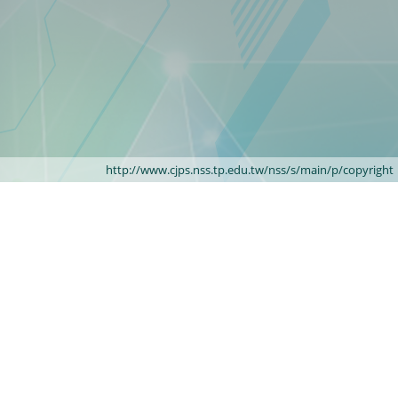
http://www.cjps.nss.tp.edu.tw/nss/s/main/p/copyright