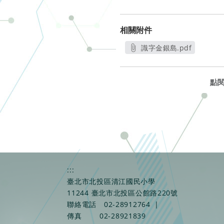
相關附件
識字金銀島.pdf
另開新視窗
點
:::
臺北市北投區清江國民小學
11244 臺北市北投區公館路220號
聯絡電話
02-28912764
|
傳真
02-28921839