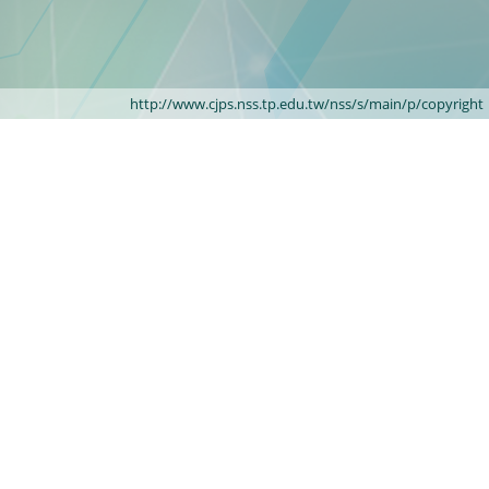
http://www.cjps.nss.tp.edu.tw/nss/s/main/p/copyright