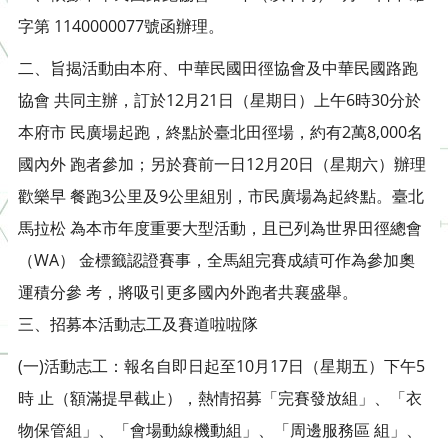
字第 1140000077號函辦理。
二、旨揭活動由本府、中華民國田徑協會及中華民國路跑
協會 共同主辦，訂於12月21日（星期日）上午6時30分於
本府市 民廣場起跑，終點於臺北田徑場，約有2萬8,000名
國內外 跑者參加；另於賽前一日12月20日（星期六）辦理
歡樂早 餐跑3公里及9公里組別，市民廣場為起終點。臺北
馬拉松 為本市年度重要大型活動，且已列為世界田徑總會
（WA） 金標籤認證賽事，全馬組完賽成績可作為參加奧
運積分參 考，將吸引更多國內外跑者共襄盛舉。
三、招募本活動志工及賽道啦啦隊
(一)活動志工：報名自即日起至10月17日（星期五）下午5
時 止（額滿提早截止），熱情招募「完賽發放組」、「衣
物保管組」、「會場動線機動組」、「周邊服務區 組」、