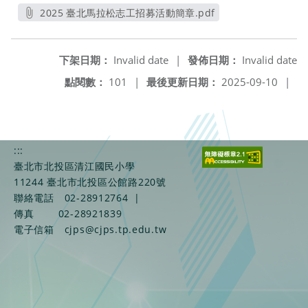
另開新視窗
2025 臺北馬拉松志工招募活動簡章.pdf
另開新視窗
下架日期：
Invalid date
|
發佈日期：
Invalid date
點閱數：
101
|
最後更新日期：
2025-09-10
|
:::
臺北市北投區清江國民小學
11244 臺北市北投區公館路220號
聯絡電話
02-28912764
|
傳真
02-28921839
電子信箱
cjps@cjps.tp.edu.tw