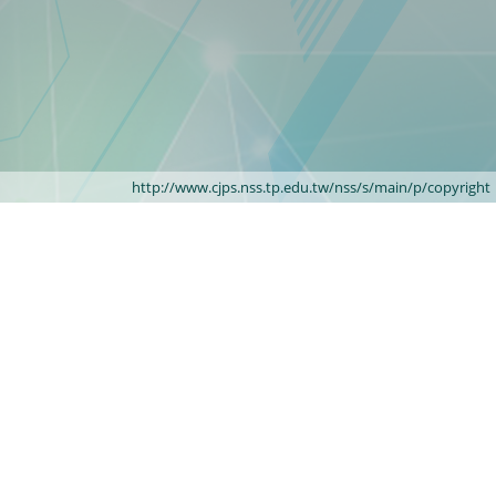
http://www.cjps.nss.tp.edu.tw/nss/s/main/p/copyright