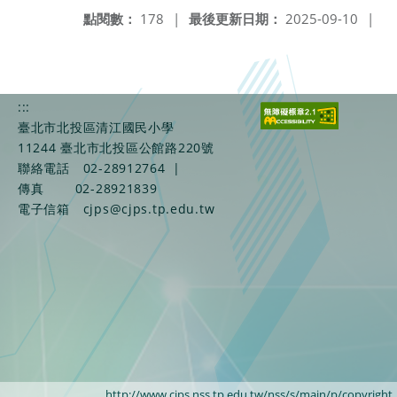
點閱數：
178
|
最後更新日期：
2025-09-10
|
:::
臺北市北投區清江國民小學
11244 臺北市北投區公館路220號
聯絡電話
02-28912764
|
傳真
02-28921839
電子信箱
cjps@cjps.tp.edu.tw
http://www.cjps.nss.tp.edu.tw/nss/s/main/p/copyright