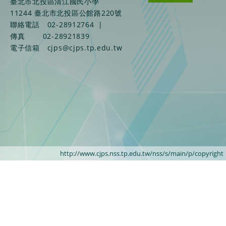
臺北市北投區清江國民小學
11244 臺北市北投區公館路220號
聯絡電話
02-28912764
|
傳真
02-28921839
電子信箱
cjps@cjps.tp.edu.tw
http://www.cjps.nss.tp.edu.tw/nss/s/main/p/copyright