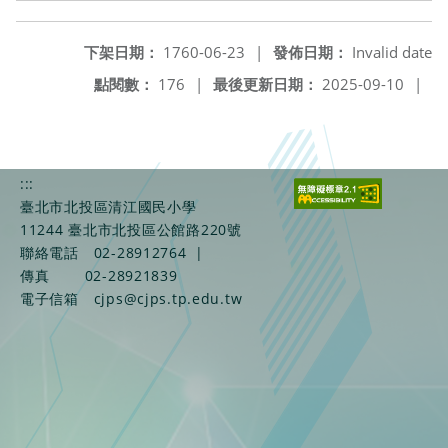
下架日期：
1760-06-23
|
發佈日期：
Invalid date
點閱數：
176
|
最後更新日期：
2025-09-10
|
:::
臺北市北投區清江國民小學
11244 臺北市北投區公館路220號
聯絡電話
02-28912764
|
傳真
02-28921839
電子信箱
cjps@cjps.tp.edu.tw