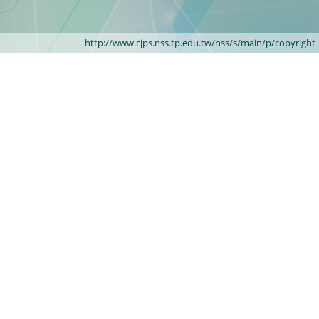
http://www.cjps.nss.tp.edu.tw/nss/s/main/p/copyright