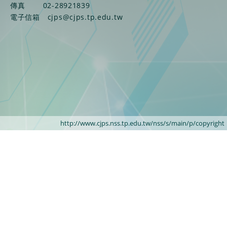
傳真
02-28921839
電子信箱
cjps@cjps.tp.edu.tw
http://www.cjps.nss.tp.edu.tw/nss/s/main/p/copyright