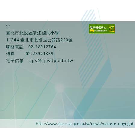
:::
臺北市北投區清江國民小學
11244 臺北市北投區公館路220號
聯絡電話
02-28912764
|
傳真
02-28921839
電子信箱
cjps@cjps.tp.edu.tw
http://www.cjps.nss.tp.edu.tw/nss/s/main/p/copyright