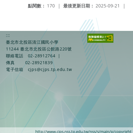
點閱數：
170
|
最後更新日期：
2025-09-21
|
:::
臺北市北投區清江國民小學
11244 臺北市北投區公館路220號
聯絡電話
02-28912764
|
傳真
02-28921839
電子信箱
cjps@cjps.tp.edu.tw
http://www.cjps.nss.tp.edu.tw/nss/s/main/p/copyright