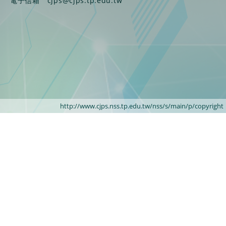
電子信箱
cjps@cjps.tp.edu.tw
http://www.cjps.nss.tp.edu.tw/nss/s/main/p/copyright