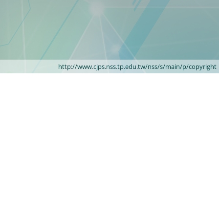
http://www.cjps.nss.tp.edu.tw/nss/s/main/p/copyright