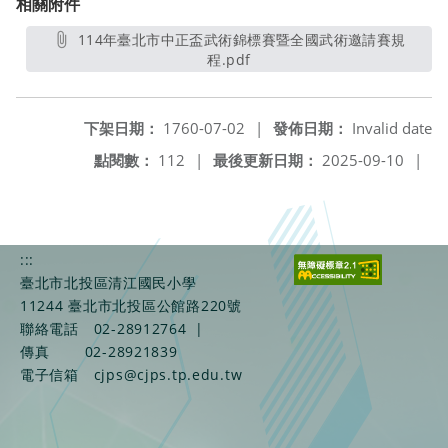
相關附件
114年臺北市中正盃武術錦標賽暨全國武術邀請賽規
程.pdf
另開新視窗
下架日期：
1760-07-02
|
發佈日期：
Invalid date
點閱數：
112
|
最後更新日期：
2025-09-10
|
:::
臺北市北投區清江國民小學
11244 臺北市北投區公館路220號
聯絡電話
02-28912764
|
傳真
02-28921839
電子信箱
cjps@cjps.tp.edu.tw