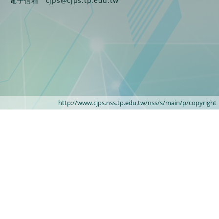
電子信箱
cjps@cjps.tp.edu.tw
http://www.cjps.nss.tp.edu.tw/nss/s/main/p/copyright