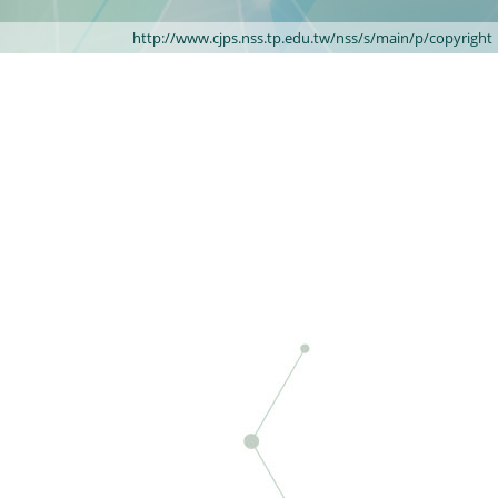
http://www.cjps.nss.tp.edu.tw/nss/s/main/p/copyright