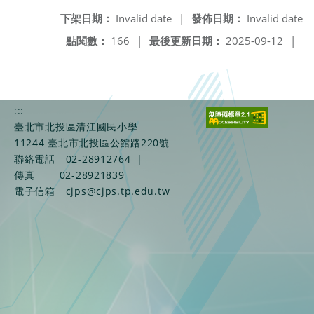
下架日期：
Invalid date
|
發佈日期：
Invalid date
點閱數：
166
|
最後更新日期：
2025-09-12
|
:::
臺北市北投區清江國民小學
11244 臺北市北投區公館路220號
聯絡電話
02-28912764
|
傳真
02-28921839
電子信箱
cjps@cjps.tp.edu.tw