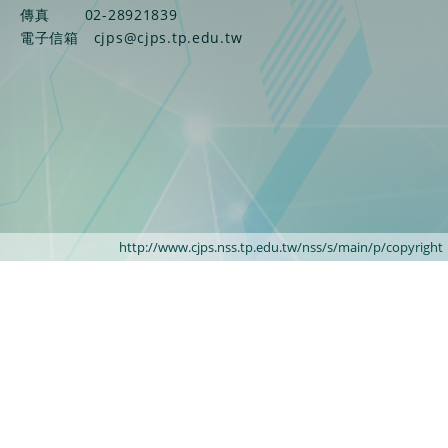
傳真
02-28921839
電子信箱
cjps@cjps.tp.edu.tw
http://www.cjps.nss.tp.edu.tw/nss/s/main/p/copyright