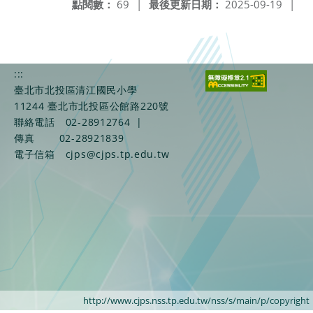
點閱數：
69
|
最後更新日期：
2025-09-19
|
:::
臺北市北投區清江國民小學
11244 臺北市北投區公館路220號
聯絡電話
02-28912764
|
傳真
02-28921839
電子信箱
cjps@cjps.tp.edu.tw
http://www.cjps.nss.tp.edu.tw/nss/s/main/p/copyright