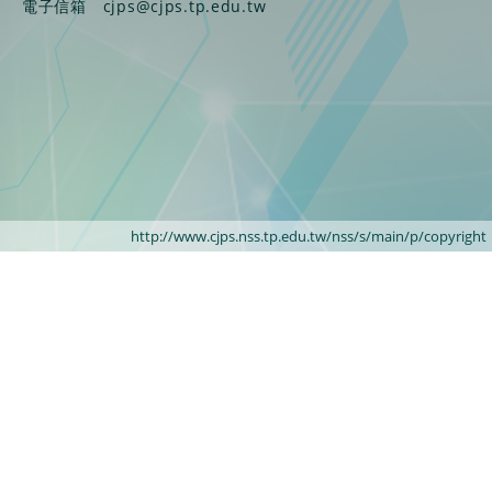
電子信箱
cjps@cjps.tp.edu.tw
http://www.cjps.nss.tp.edu.tw/nss/s/main/p/copyright