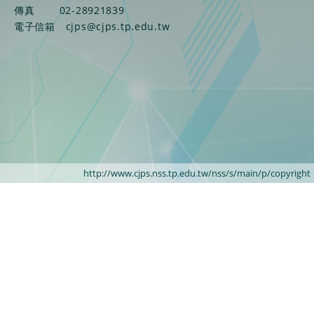
傳真
02-28921839
電子信箱
cjps@cjps.tp.edu.tw
http://www.cjps.nss.tp.edu.tw/nss/s/main/p/copyright