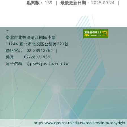
點閱數：
139
|
最後更新日期：
2025-09-24
|
:::
臺北市北投區清江國民小學
11244 臺北市北投區公館路220號
聯絡電話
02-28912764
|
傳真
02-28921839
電子信箱
cjps@cjps.tp.edu.tw
http://www.cjps.nss.tp.edu.tw/nss/s/main/p/copyright