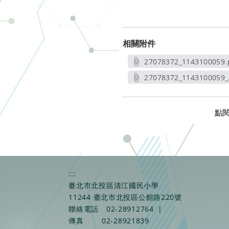
相關附件
27078372_1143100059.
另開新視窗
27078372_1143100059_
另開新
點
:::
臺北市北投區清江國民小學
11244 臺北市北投區公館路220號
聯絡電話
02-28912764
|
傳真
02-28921839