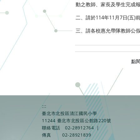
動之教師、家長及學生完成
二、請於114年11月7日(五)前，至G
三、請各校惠允帶隊教師公
點
:::
臺北市北投區清江國民小學
11244 臺北市北投區公館路220號
聯絡電話
02-28912764
|
傳真
02-28921839