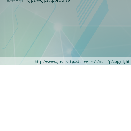
電子信箱
cjps@cjps.tp.edu.tw
http://www.cjps.nss.tp.edu.tw/nss/s/main/p/copyright