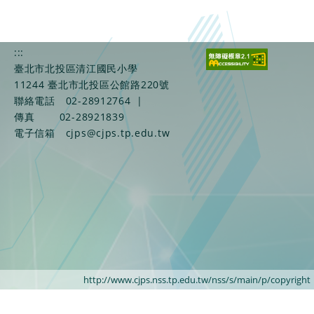
:::
臺北市北投區清江國民小學
11244 臺北市北投區公館路220號
聯絡電話
02-28912764
|
傳真
02-28921839
電子信箱
cjps@cjps.tp.edu.tw
http://www.cjps.nss.tp.edu.tw/nss/s/main/p/copyright